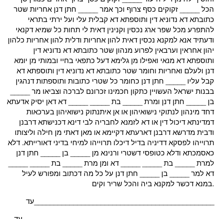
הכל _____ זקוקים כסף צרוף וכך אמר _____ חתן דנן אחריות שטר
כתובתא דא נדוניא דין ותוספתא דא קבלית עלי ועל ירתי בתראי
להתפרע מכל שפר ארג נכסין וקנינין דאית לי תחות כל שמיא דקנאי
ודעתיד אנא למקנא נכסין דאית להון אחריות ודלית להון אחריות כלהון
יהון אחראין וערבאין לפרוע מנהון שטר כתובתא דא נדוניא דין
ותוספתא דא מנאי ואפילו מן גלימא דעל כתפאי בחיי ובמותי מן יומא
דנן ולעלם ואחריות וחומר שטר כתובתא דא נדוניא דין ותוספתא דא
קבל עליו _____ חתן דנן כחומר כל שטרי כתובות ותוספתות דנהגין
בבנות ישראל העשויין כתקון חכמינו זכרונם לברכה וצביאו מר _____
בן _____ חתן דנן ומרת _____ בת _____ _____ דא דאן יסיק אדעתא
דחד מינהון לנתוקי נישואיהון או אן איתנתוק נישואיהון בערכאות
דמדינתא דיכול דין או דא לזמנא לחבריה לבי דינא דכנישתא דרבנן
ודבית מדרשא דרבנן דארעתא דקיימא או מאן דאתי מן חילה וליצותו
תרוייהו לפסקא דדיניה בדיל דיכלו תרוייהו למיחי בדיני דאורייתא. דלא
כאסמכתא ודלא כטופסי דשטרי ורנינא מן _____ בן _____ חתן דנן
למרת _____ בת _____ _____ דא ומן מרת _____ בת _____ _____
דא למר _____ בן _____ חתן דנן על כל מה דכתוב ומפורש לעיל
במנא דכשר למקנא ביה והכל שריר וקים.
עד______________________________________________
עד_________________________________________________