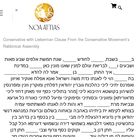
Skip
to
content
$
₪
Conservative with Lieberman Clause From the Conservative Movement’s
Rabbinical Assembly
ב_____ בשבת, _____ לחודש _____, שנת חמשת אלפים שבע מאות
ושבעים ו___, לבריאת עולם למנין שאנו מונין כאן _____ במדינת
________, איך החתן ______ בן _____ אמר לה להדא _____ _____
בת _____ הוי לי לאנתו כדת משה וישראל ואנא אפלח ואוקיר ואיזון
ואפרנס יתיכי ליכי כהלכות גוברין יהודאין דפלחין ומוקרין וזנין ומפרנסין
לנשיהון בקושטא ויהיבנא ליכי [מהר בתוליכי כסף זוזי מאתן דחזי ליכי
מדאוריתא] ומזוניכי וכסותיכי וסיפוקיכי ומיעל לותיכי כאורח כל ארעא
וצביאת מרת _____ _____ דא והות ליה לאנתו לאשתתופי עמיה
בצותא לקימא ית ביתיהו באהבה ובאחוה בשלום וברעות כמנהגא דנשי
יהודאן ודין נדוניא דהנעלת ליה מבי _____ בין בכסף בין בדהב בין
בתכשיטין במאני דלבושא בשמושי דירה ובשמושי דערסא הכל קבל
עליו _____ חתן דנן ב_____ זקוקים כסף צרוף וצבי _____ חתן דנן
והוסיף לה מן דיליה עוד _____ זקוקים כסף צרוף אחרים כנגדן סך