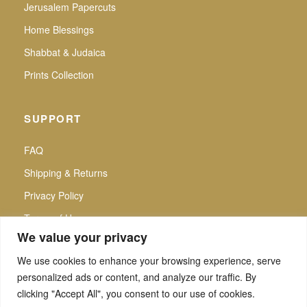
Jerusalem Papercuts
Home Blessings
Shabbat & Judaica
Prints Collection
SUPPORT
FAQ
Shipping & Returns
Privacy Policy
Terms of Use
We value your privacy
We use cookies to enhance your browsing experience, serve
personalized ads or content, and analyze our traffic. By
f
▶
P
Secure Checkout |
clicking "Accept All", you consent to our use of cookies.
All intellectual property rights reserved. Noa Attias — Noa Attias Judaica. No use