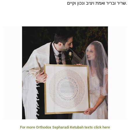
שריר ובריר ואמת ויציב ונכון וקיים.
For more Orthodox Sepharadi Ketubah texts click here