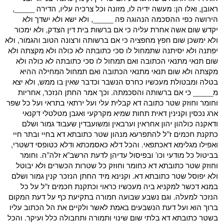
ראובן, ואלו הן: מעשה ידיה לו, מזונה וכל צרכיה עליו, הדירה _____,
הירושה כפי ההסכמה הנהוגה פה _____, ולא ישא ולא ישדך ולא
יקדש שום אשה אחרת עליה כי אם ברשות בית דין הצדק, ולא ימכור
ולא ימשכן שום חפץ מחפציה כי אם ברשותה ורצונה הטוב והגמור, ולא
יפתנה ולא יסיתנה שתמחול לו סכי כתובתה לא כולה ולא מקצתה ולא
שום תנאי מתנאי הכתובה ואם תמחול לו סכי כתובתה לא כולה ולא
מקצתה ולא שום תנאי מתנאי הכתובה ואם תמחול המחילה ההיא
בטלה ומבטולת מעכשיו כחרס הנשבר וכדבר שאין בו ממש, ולא יצא
מ_____ כי אם ברשותה והסכמתה. וכך אמר החתן הנזכר, אחריות
וחומר וחוזק שטר כתובה דא קבלית עלי ועל ירתאי בתראי ועל כל שפר
ארג נכסין וקנינין דאית תחות שמיא מקרקעי ואגבן מטלטלי דקנאי
ודאקנה כולהון יהון אחראין וערבאין ומשועבדין שעבוד גמור ושלם
כתקנת חכמים ז”ל להתפרעא מנהון שטר כתובתא דא בחיי ובתר חיי
ואפילו מגלימא דאכתפאי. והכל דלא כאסמכתא ודלא כטופסי דשטרי,
בביטול כל מודעי וכו’ ובפיסול עדיהן לדעת הרשב”א זלה”ה. וחומר
וחוזק שטר כתובתא דא כחומר וחוזק כל שטרות הכשרים ולא יבוטל
ולא יפוסל שטר כתובתא דא. וקנינא מיד החתן הנזכר קנין גמור ושלם
במנא דכשר למקניא ביה מעכשיו כראוי וכתקנת חכמים ז”ל על כל
הנזכר למעלה. וגם נשבע שבועה חמורה בתקיעת כף על דעת המקום
ברוך הוא ועל דעת הנשבעים באמת לאשר ולקיים את הל הכתוב עליו
בשטר כתובתא דא בלתי שום שינוי ותמורה ותחבולה כלל ועיקר. והכל