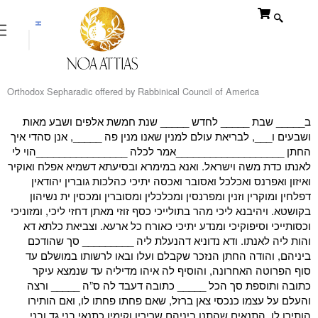
Skip
to
content
$
₪
Orthodox Sepharadic offered by Rabbinical Council of America
ב_____ שבת _____ לחדש _____ שנת חמשת אלפים ושבע מאות
ושבעים ו___, לבריאת עולם למנין שאנו מנין פה _____, אנן סהדי איך
החתן ___________________אמר לכלה ________________הוי לי
לאנתו כדת משה וישראל. ואנא במימרא ובסיעתא דשמיא אפלח ואוקיר
ואיזון ואפרנס ואכלכל ואסובר ואכסה יתיכי כהלכות גוברין יהודאין
דפלחין ומוקרין וזנין ומפרנסין ומכלכלין ומסוברין ומכסין ית נשיהון
בקושטא. ויהיבנא ליכי מהר בתולייכי כסף זוזי מאתן דחזי ליכי, ומזוניכי
וכסותייכי וסיפוקיכי ומנדע יתיכי כאורח כל ארעא. וצביאת כלתא דא
והות ליה לאנתו. ודא נדוניא דהנעלת ליה _________ סך שהודכם
ביניהם, והודה החתן הנזכר שקבלם ועלו ובאו לרשותו במושלם עד
סוף הפרוטה האחרונה, והוסיף לה איהו מדיליה עד שנמצא עיקר
כתובה ותוספת סך הכל _____ כתובה דעבד לה ס”ה _____ ורצה
והעלם על עצמו כנכסי צאן ברזל, שאם פחתו פחתו לו, ואם הותירו
הותירו לו. התנאים שהתנו ביניהם שרירין וקימין כתנאי בני גד ובני